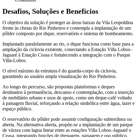
Desafios, Soluções e Benefícios
O objetivo da solução é proteger as áreas baixas da Vila Leopoldina
frente às cheias do Rio Pinheiros e contempla a implantação de um
pôlder composto por dique, reservatório e sistema de bombeamento.
Implantado paralelamente ao rio, o dique funciona como base para a
ampliação da ciclovia existente, conectando a Estação Villa Lobos–
Jaguaré à Estação Ceasa e fortalecendo a integração com o Parque
Villa-Lobos.
O nível máximo da estrutura é do guarda-corpo da ciclovia,
garantindo ao usuário ampla visualização do Rio Pinheiros.
Ao longo do percurso, são propostas plataformas e deques
destinados à permanência, descanso e contemplação, com a inserção
de mobiliário urbano e usos de apoio, como um deque-café voltado
à paisagem fluvial, reforçando a relação simbólica entre água, lazer e
espaço público.
O reservatório do pôlder pode assumir configuração subterrânea ou
aberta. Na alternativa aberta, propõe-se a implantação de um parque
de várzea com lagoa linear entre as estações Villa Lobos–Jaguaré e
Ceasa, integrando funções de drenagem, paisagem e uso público.