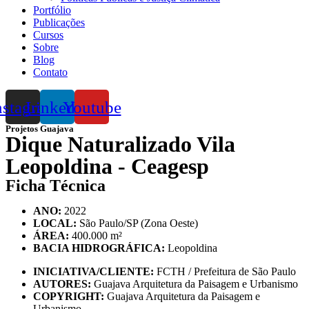
Portfólio
Publicações
Cursos
Sobre
Blog
Contato
nstagram
Linkedin
Youtube
Projetos Guajava
Dique Naturalizado Vila
Leopoldina - Ceagesp
Ficha Técnica
ANO:
2022
LOCAL:
São Paulo/SP (Zona Oeste)
ÁREA:
400.000 m²
BACIA HIDROGRÁFICA:
Leopoldina
INICIATIVA/CLIENTE:
FCTH / Prefeitura de São Paulo
AUTORES:
Guajava Arquitetura da Paisagem e Urbanismo
COPYRIGHT:
Guajava Arquitetura da Paisagem e
Urbanismo